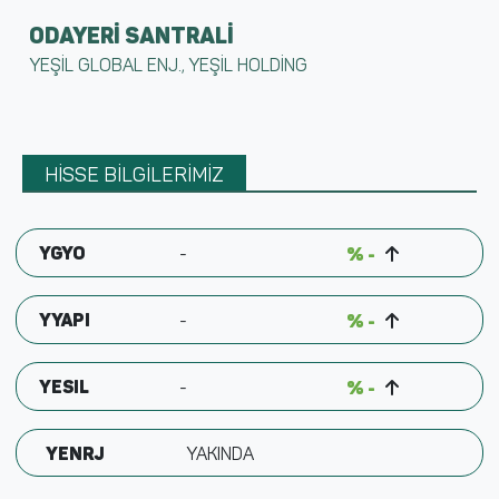
ODAYERİ SANTRALİ
YEŞİL GLOBAL ENJ., YEŞİL HOLDİNG
HİSSE BİLGİLERİMİZ
YGYO
-
% -
YYAPI
-
% -
YESIL
-
% -
YENRJ
YAKINDA